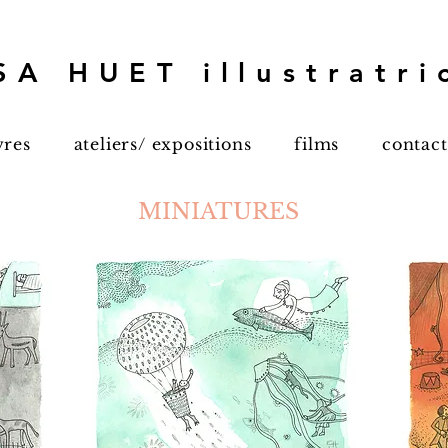
SA HUET illustratr
vres
ateliers/ expositions
films
contact
MINIATURES