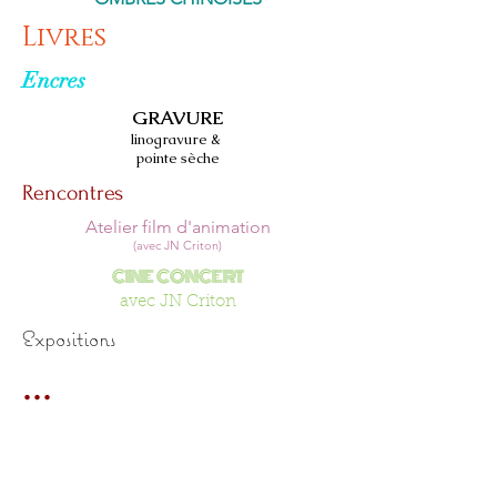
Livres
Encres
GRAVURE
linogravure &
pointe sèche
Rencontres
Atelier film d'animation
(avec JN Criton)
CINE CONCERT
avec JN Criton
Expositions
...